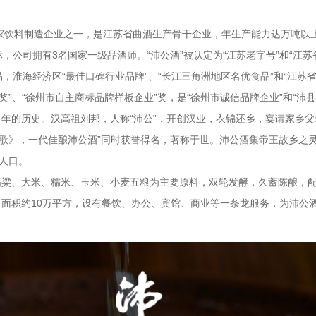
00家饮料制造企业之一，是江苏省曲酒生产骨干企业，年生产能力达万吨
标，公司拥有3名国家一级品酒师。“沛公酒”被认定为“江苏老字号”和“江苏
，淮海经济区“最佳口碑行业品牌”、“长江三角洲地区名优食品”和“江苏省
”、“徐州市自主商标品牌样板企业”奖，是“徐州市诚信品牌企业”和“沛
年的历史。汉高祖刘邦，人称“沛公”，开创汉业，衣锦还乡，宴请家乡父
风歌》，一代佳酿沛公酒”同时获誉得名，著称于世。沛公酒集帝王故乡之
人口。
高粱、大米、糯米、玉米、小麦五粮为主要原料，双轮发酵，久蓄陈酿，
面积约10万平方，设有餐饮、办公、宾馆、商业等一条龙服务，为沛公