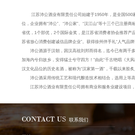
江苏沛公酒业有限责任公司始建于1950年，是全国5
位，企业拥有“沛公”、“沛公家”、“汉江山”等十三个已注册商
省优，1个部优，2个国际金奖，是江苏省消费者协会推荐产品
苏省放心消费创建诚信品牌企业”。获得徐州伴手礼“人气品牌奖
沛公酒源于汉朝，因汉高祖刘邦而得名，迄今已有两千多
加海内兮归故乡，安得猛士兮守四方！”由此“千古绝唱《大
汉文化品位的历史名酒，被称为“汉家第一酒”，千载以来脍炙
沛公酒采用传统工艺和现代酿造技术相结合，选用上等
江苏沛公酒业有限责任公司拥有商业和服务业建设项目，
CONTACT US
联系我们